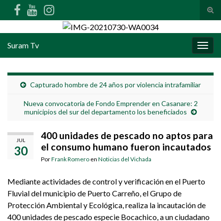
Alte
Search for:
Suram Tv
Alter
Capturado hombre de 24 años por violencia intrafamiliar
Nueva convocatoria de Fondo Emprender en Casanare: 2
municipios del sur del departamento los beneficiados
400 unidades de pescado no aptos para
JUL
el consumo humano fueron incautados
30
Por
Frank Romero
en
Noticias del Vichada
Mediante actividades de control y verificación en el Puerto
Fluvial del municipio de Puerto Carreño, el Grupo de
Protección Ambiental y Ecológica, realiza la incautación de
400 unidades de pescado especie Bocachico, a un ciudadano