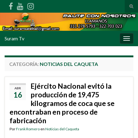
Alte
Search for:
Suram Tv
Alter
CATEGORÍA:
NOTICIAS DEL CAQUETA
Ejército Nacional evitó la
ABR
16
producción de 19,475
kilogramos de coca que se
encontraban en proceso de
fabricación
Por
Frank Romero
en
Noticias del Caqueta