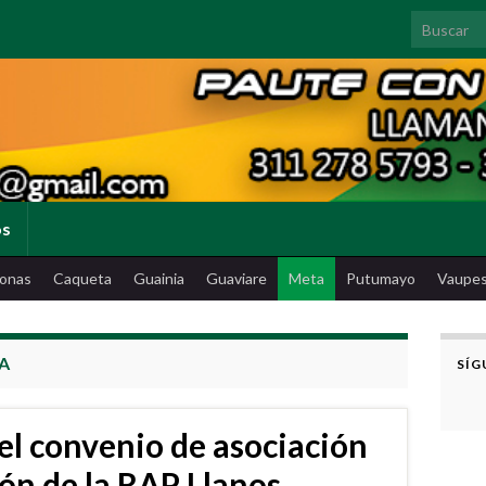
Search for
os
onas
Caqueta
Guainia
Guaviare
Meta
Putumayo
Vaupe
A
SÍG
el convenio de asociación
ión de la RAP Llanos