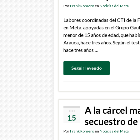
Por
Frank Romero
en
Noticias del Meta
Labores coordinadas del CTI de la F
en Meta, apoyadas en el Grupo Gaula
menor de 15 años de edad, que había 
Arauca, hace tres años. Según el tes
hace tres años …
Seguir leyendo
A la cárcel m
FEB
15
secuestro de
Por
Frank Romero
en
Noticias del Meta