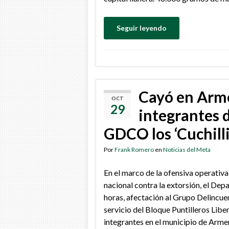
Seguir leyendo
Cayó en Arme
OCT
29
integrantes 
GDCO los ‘Cuchilli
Por
Frank Romero
en
Noticias del Meta
En el marco de la ofensiva operativa
nacional contra la extorsión, el Dep
horas, afectación al Grupo Delincue
servicio del Bloque Puntilleros Libe
integrantes en el municipio de Arme