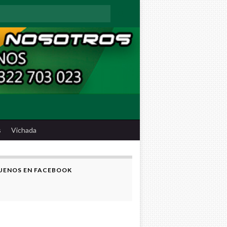
:
s
Vichada
UENOS EN FACEBOOK