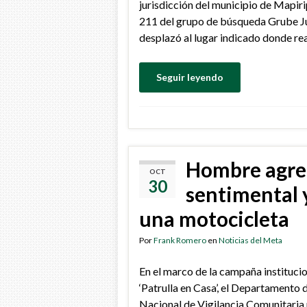
jurisdicción del municipio de Mapiri
211 del grupo de búsqueda Grube Jus
desplazó al lugar indicado donde re
Seguir leyendo
Hombre agred
OCT
30
sentimental 
una motocicleta
Por
Frank Romero
en
Noticias del Meta
En el marco de la campaña instituci
‘Patrulla en Casa’, el Departamento
Nacional de Vigilancia Comunitaria