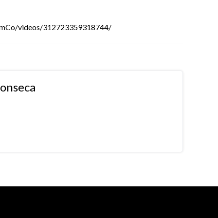
omCo/videos/312723359318744/
fonseca