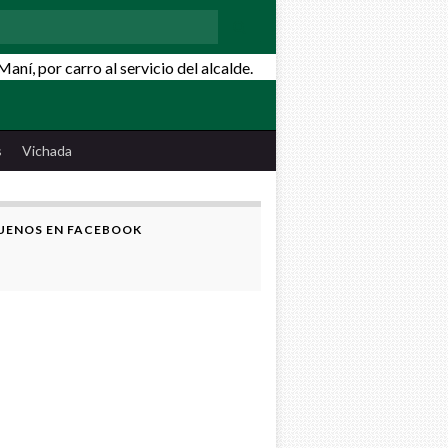
:
s
Vichada
UENOS EN FACEBOOK