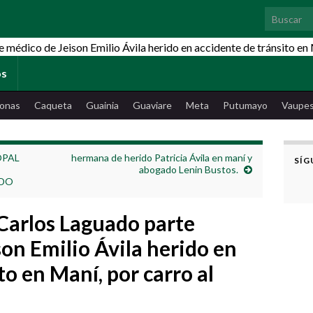
Search for
os
onas
Caqueta
Guainia
Guaviare
Meta
Putumayo
Vaupe
OPAL
hermana de herido Patricia Ávila en maní y
SÍG
abogado Lenin Bustos.
UDO
Carlos Laguado parte
on Emilio Ávila herido en
to en Maní, por carro al