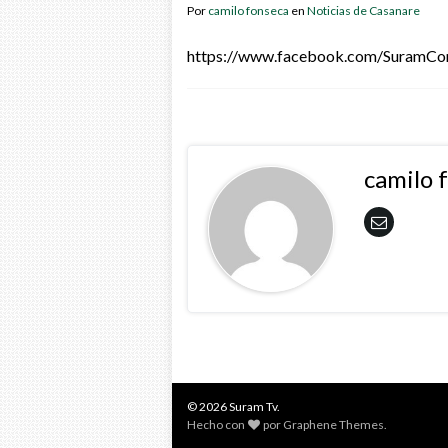
Por
camilo fonseca
en
Noticias de Casanare
https://www.facebook.com/SuramC
camilo 
© 2026 Suram Tv.
Hecho con
por
Graphene Themes
.