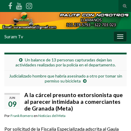
Alte
Search for:
Suram Tv
Alter
Un balance de 13 personas capturadas dejan las
actividades realizadas por la policía en el departamento.
Judicializado hombre que habría asesinado a otro por tomar sin
permiso su bicicleta
A la cárcel presunto extorsionista que
JUN
al parecer intimidaba a comerciantes
09
de Granada (Meta)
Por
Frank Romero
en
Noticias del Meta
Por solicitud de la Fiscalía Especializada adscrita al Gaula