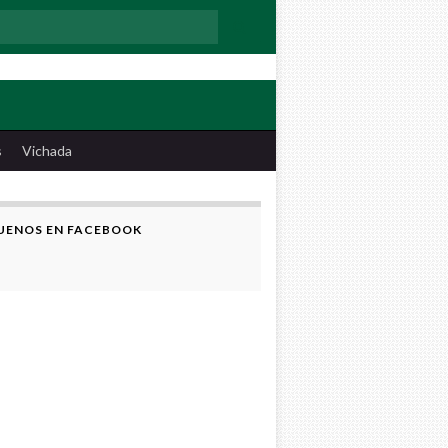
:
s
Vichada
UENOS EN FACEBOOK