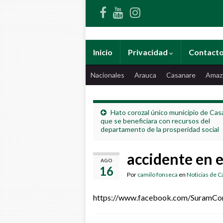
Inicio
Privacidad
Contact
Nacionales
Arauca
Casanare
Amaz
Hato corozal único municipio de Cas
que se beneficiara con recursos del
departamento de la prosperidad social
accidente en e
AGO
16
Por
camilo fonseca
en
Noticias de 
https://www.facebook.com/SuramC