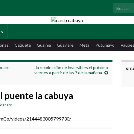
Search for
os
onas
Caqueta
Guainia
Guaviare
Meta
Putumayo
Vaupe
anare
la recolección de inservibles el próximo
SÍG
viernes a partir de las 7 de la mañana
l puente la cabuya
Casanare
omCo/videos/2144483805799730/