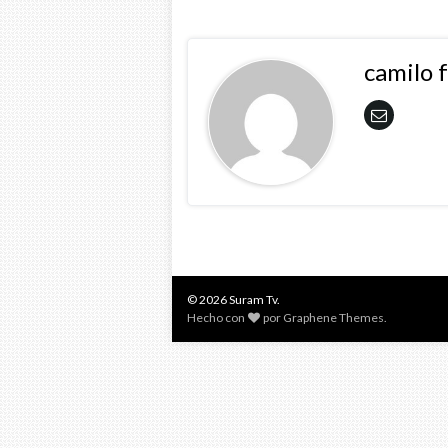
camilo 
© 2026 Suram Tv.
Hecho con
por
Graphene Themes
.