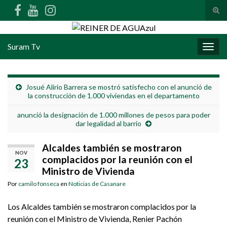
Alte
Search for:
Suram Tv
Alter
Josué Alirio Barrera se mostró satisfecho con el anunció de
la construcción de 1.000 viviendas en el departamento
anunció la designación de 1.000 millones de pesos para poder
dar legalidad al barrio
Alcaldes también se mostraron
NOV
complacidos por la reunión con el
23
Ministro de Vivienda
Por
camilo fonseca
en
Noticias de Casanare
Los Alcaldes también se mostraron complacidos por la
reunión con el Ministro de Vivienda, Renier Pachón