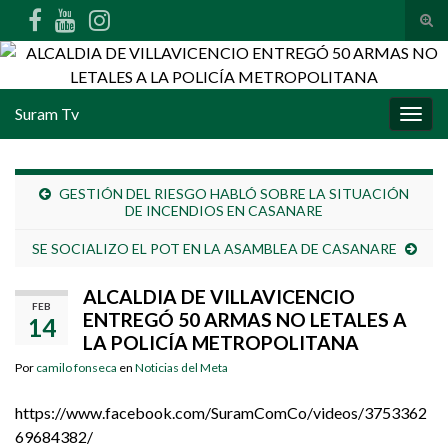
Alte
Search for:
Suram Tv
Alter
GESTIÓN DEL RIESGO HABLÓ SOBRE LA SITUACIÓN
DE INCENDIOS EN CASANARE
SE SOCIALIZO EL POT EN LA ASAMBLEA DE CASANARE
ALCALDIA DE VILLAVICENCIO
FEB
ENTREGÓ 50 ARMAS NO LETALES A
14
LA POLICÍA METROPOLITANA
Por
camilo fonseca
en
Noticias del Meta
https://www.facebook.com/SuramComCo/videos/3753362
69684382/