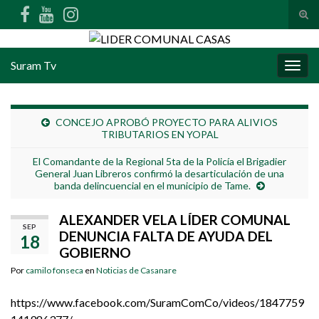
Alte
Search for:
Suram Tv
Alter
CONCEJO APROBÓ PROYECTO PARA ALIVIOS
TRIBUTARIOS EN YOPAL
El Comandante de la Regional 5ta de la Policía el Brigadier
General Juan Libreros confirmó la desarticulación de una
banda delincuencial en el municipio de Tame.
ALEXANDER VELA LÍDER COMUNAL
SEP
DENUNCIA FALTA DE AYUDA DEL
18
GOBIERNO
Por
camilo fonseca
en
Noticias de Casanare
https://www.facebook.com/SuramComCo/videos/1847759