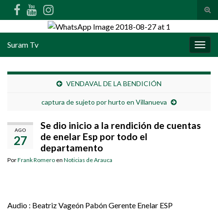
Alte
Search for:
Suram Tv
Alter
VENDAVAL DE LA BENDICIÓN
captura de sujeto por hurto en Villanueva
Se dio inicio a la rendición de cuentas
AGO
de enelar Esp por todo el
27
departamento
Por
Frank Romero
en
Noticias de Arauca
Audio : Beatriz Vageón Pabón Gerente Enelar ESP