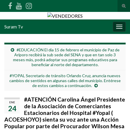
Alte
Search for:
Suram Tv
Alter
#EDUCACIÓN El día 15 de febrero el municipio de Paz de
Ariporo recibirá la sub sede del SENA y que en tan solo 3
meses más, podrá adoptar sus programas educativos para
beneficiar al norte del departamento.
#YOPAL Secretario de tránsito Orlando Cruz, anuncia nuevos
cambios de sentidos en algunas calles del municipio. Entérese
de estos cambios a continuación.
#ATENCIÓN Carolina Ángel Presidente
ENE
de la Asociación de Comerciantes
24
Estacionarios del Hospital #Yopal (
ACOESHOYO) sienta su voz ante una Acción
Popular por parte del Procurador Wilson Mesa