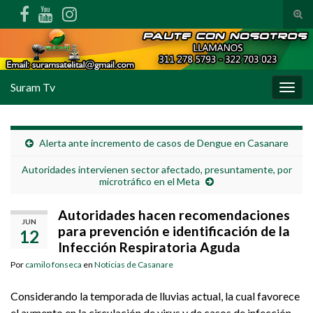
Alte
Search for:
Suram Tv
Alter
Alerta ante incremento de casos de Dengue en Casanare
Autoridades intervienen sector afectado, presuntamente, por
microtráfico en el Meta
Autoridades hacen recomendaciones
JUN
para prevención e identificación de la
12
Infección Respiratoria Aguda
Por
camilo fonseca
en
Noticias de Casanare
Considerando la temporada de lluvias actual, la cual favorece
el aumento en la circulación de virus y de casos de infección