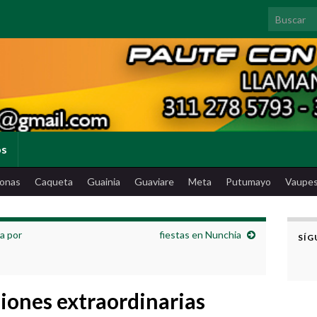
Search for
os
onas
Caqueta
Guainia
Guaviare
Meta
Putumayo
Vaupe
a por
fiestas en Nunchia
SÍG
siones extraordinarias