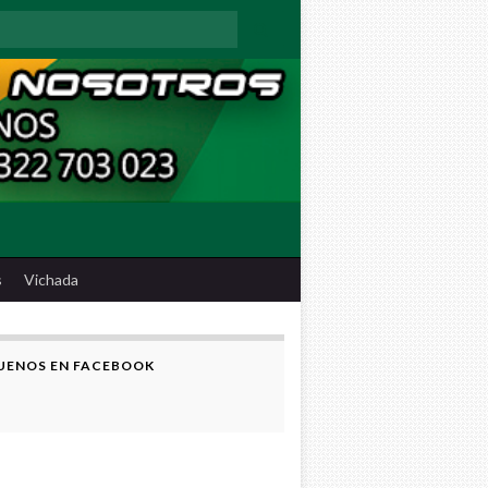
:
s
Vichada
UENOS EN FACEBOOK