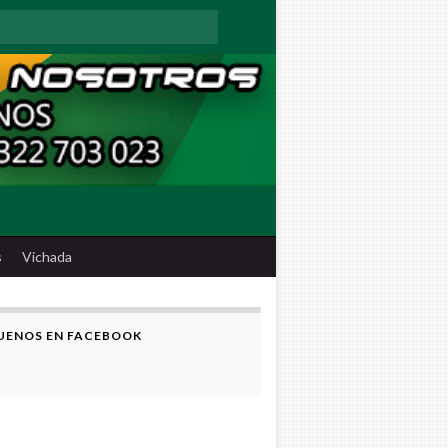
:
s
Vichada
UENOS EN FACEBOOK