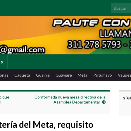
Search for
os
onas
Caqueta
Guainia
Guaviare
Meta
Putumayo
Vaupe
o que
Conformada nueva mesa directiva de la
SÍG
s
Asamblea Departamental
otería del Meta, requisito