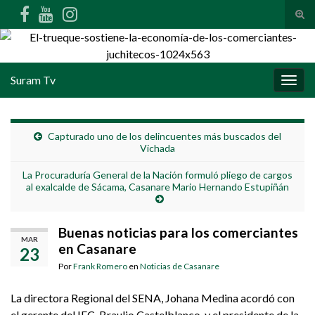
Alte
Search for:
Suram Tv
Alter
Capturado uno de los delincuentes más buscados del
Vichada
La Procuraduría General de la Nación formuló pliego de cargos
al exalcalde de Sácama, Casanare Mario Hernando Estupiñán
Buenas noticias para los comerciantes
MAR
en Casanare
23
Por
Frank Romero
en
Noticias de Casanare
La directora Regional del SENA, Johana Medina acordó con
el gerente del IFC, Braulio Castelblanco, y el presidente de la