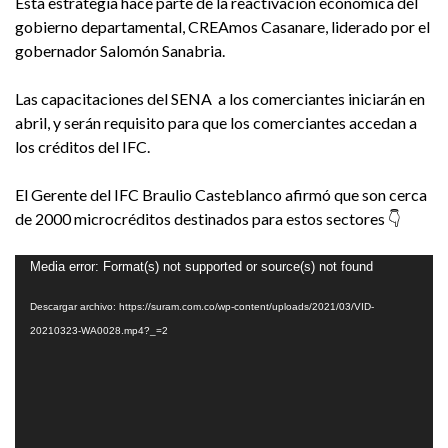
Esta estrategia hace parte de la reactivación económica del
gobierno departamental, CREAmos Casanare, liderado por el
gobernador Salomón Sanabria.
Las capacitaciones del SENA a los comerciantes iniciarán en
abril, y serán requisito para que los comerciantes accedan a
los créditos del IFC.
El Gerente del IFC Braulio Casteblanco afirmó que son cerca
de 2000 microcréditos destinados para estos sectores 👇
Reproductor
Media error: Format(s) not supported or source(s) not found
de
Descargar archivo: https://suram.com.co/wp-content/uploads/2021/03/VID-
vídeo
20210323-WA0028.mp4?_=2