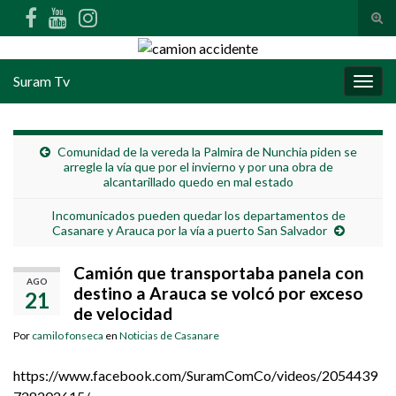
Alte
Search for:
Suram Tv
Alter
Comunidad de la vereda la Palmira de Nunchia piden se
arregle la vía que por el invierno y por una obra de
alcantarillado quedo en mal estado
Incomunicados pueden quedar los departamentos de
Casanare y Arauca por la vía a puerto San Salvador
Camión que transportaba panela con
AGO
destino a Arauca se volcó por exceso
21
de velocidad
Por
camilo fonseca
en
Noticias de Casanare
https://www.facebook.com/SuramComCo/videos/2054439