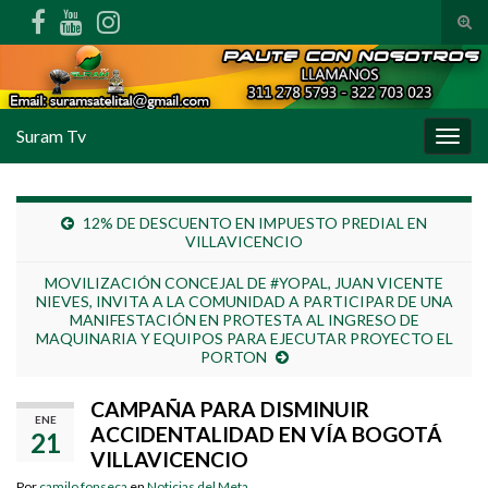
Alte
Search for:
Suram Tv
Alter
12% DE DESCUENTO EN IMPUESTO PREDIAL EN
VILLAVICENCIO
MOVILIZACIÓN CONCEJAL DE #YOPAL, JUAN VICENTE
NIEVES, INVITA A LA COMUNIDAD A PARTICIPAR DE UNA
MANIFESTACIÓN EN PROTESTA AL INGRESO DE
MAQUINARIA Y EQUIPOS PARA EJECUTAR PROYECTO EL
PORTON
CAMPAÑA PARA DISMINUIR
ENE
ACCIDENTALIDAD EN VÍA BOGOTÁ
21
VILLAVICENCIO
Por
camilo fonseca
en
Noticias del Meta