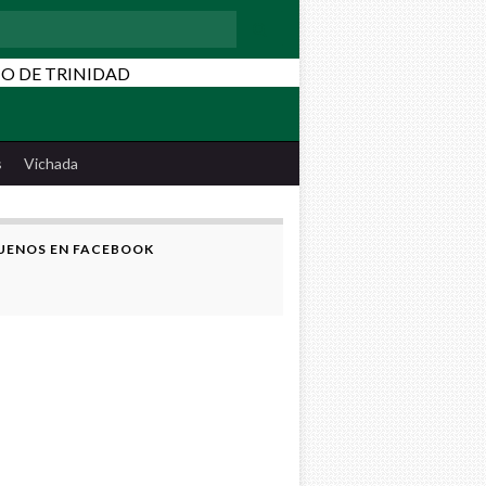
:
s
Vichada
UENOS EN FACEBOOK