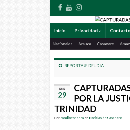
Inicio
Privacidad
Contact
Nacionales
Arauca
Casanare
Amaz
REPORTAJE DEL DIA
CAPTURADAS
ENE
29
POR LA JUSTI
TRINIDAD
Por
camilo fonseca
en
Noticias de Casanare