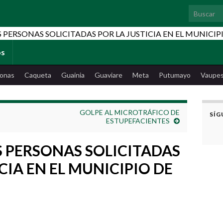
Search for
os
onas
Caqueta
Guainia
Guaviare
Meta
Putumayo
Vaupe
GOLPE AL MICROTRÁFICO DE
SÍG
ESTUPEFACIENTES
 PERSONAS SOLICITADAS
CIA EN EL MUNICIPIO DE