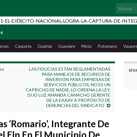
Search for
os
onas
Caqueta
Guainia
Guaviare
Meta
Putumayo
Vaupe
tos
LAS FIDUCIAS ESTÁN REGLAMENTADAS
SÍG
PARA MANEJOS DE RECURSOS DE
INVERSIÓN PARA EMPRESAS DE
SERVICIOS PÚBLICOS, NO ES UN
CAPRICHO DE NADIE, LO ORDENA LA LEY,
DIJO LUZ AMANDA CAMACHO GERENTE
DE LA EAAAY A PROPÓSITO DE
DENUNCIAS DEL SINDICATO
s ‘Romario’, Integrante De
el Eln En El Municipio De