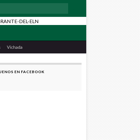
:
s
Vichada
UENOS EN FACEBOOK