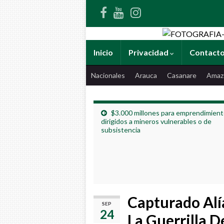
Inicio
Privacidad
Contact
Nacionales
Arauca
Casanare
Amaz
$3.000 millones para emprendimien
dirigidos a mineros vulnerables o de
subsistencia
Capturado Alía
SEP
24
La Guerrilla D