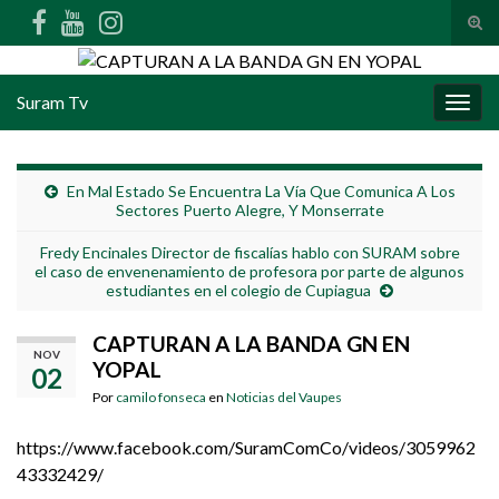
Alte
Search for:
Suram Tv
Alter
En Mal Estado Se Encuentra La Vía Que Comunica A Los
Sectores Puerto Alegre, Y Monserrate
Fredy Encinales Director de fiscalías hablo con SURAM sobre
el caso de envenenamiento de profesora por parte de algunos
estudiantes en el colegio de Cupiagua
CAPTURAN A LA BANDA GN EN
NOV
YOPAL
02
Por
camilo fonseca
en
Noticias del Vaupes
https://www.facebook.com/SuramComCo/videos/3059962
43332429/