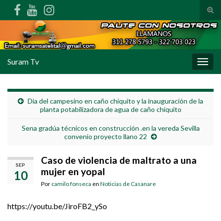
Alte
Search for:
Suram Tv
Alter
Dia del campesino en caño chiquito y la inauguración de la
planta potabilizadora de agua de caño chiquito
Sena gradúa técnicos en construcción .en la vereda Sevilla
convenio proyecto llano 22
Caso de violencia de maltrato a una
SEP
mujer en yopal
10
Por
camilo fonseca
en
Noticias de Casanare
https://youtu.be/JiroFB2_ySo