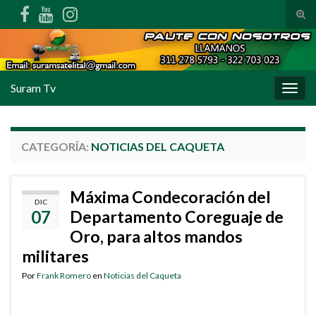
Alte
Search for:
Suram Tv
Alter
CATEGORÍA:
NOTICIAS DEL CAQUETA
Máxima Condecoración del
DIC
07
Departamento Coreguaje de
Oro, para altos mandos
militares
Por
Frank Romero
en
Noticias del Caqueta