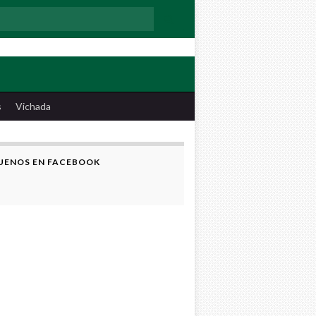
:
s
Vichada
UENOS EN FACEBOOK