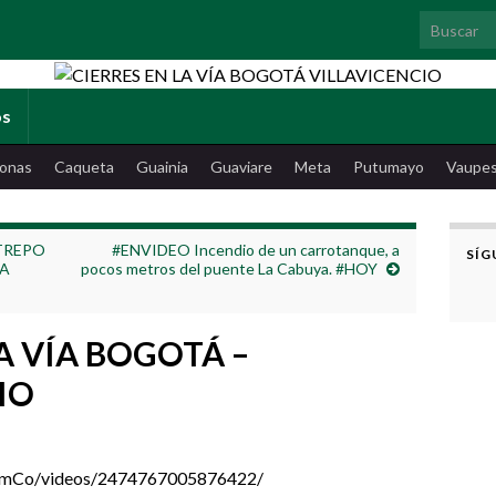
Search for
os
onas
Caqueta
Guainia
Guaviare
Meta
Putumayo
Vaupe
STREPO
#ENVIDEO Incendio de un carrotanque, a
SÍG
LA
pocos metros del puente La Cabuya. #HOY
A VÍA BOGOTÁ –
IO
omCo/videos/2474767005876422/