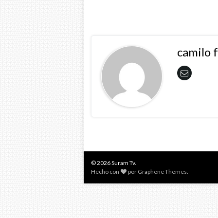
camilo 
© 2026 Suram Tv.
Hecho con
por
Graphene Themes
.