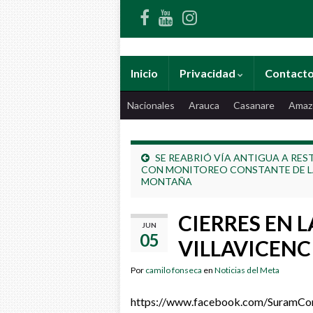
Inicio
Privacidad
Contact
Nacionales
Arauca
Casanare
Amaz
SE REABRIÓ VÍA ANTIGUA A RE
CON MONITOREO CONSTANTE DE 
MONTAÑA
CIERRES EN L
JUN
05
VILLAVICENC
Por
camilo fonseca
en
Noticias del Meta
https://www.facebook.com/SuramC