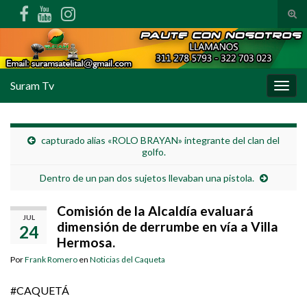
Alte
Search for:
Suram Tv
Alter
capturado alias «ROLO BRAYAN» integrante del clan del
golfo.
Dentro de un pan dos sujetos llevaban una pistola.
Comisión de la Alcaldía evaluará
JUL
dimensión de derrumbe en vía a Villa
24
Hermosa.
Por
Frank Romero
en
Noticias del Caqueta
#CAQUETÁ