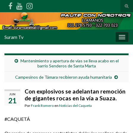
Alte
Search for:
Suram Tv
Alter
Mantenimiento y apertura de vías se lleva acabo en el
barrio Senderos de Santa Marta
Campesinos de Támara recibieron ayuda humanitaria
Con explosivos se adelantan remoción
JUN
de gigantes rocas en la vía a Suaza.
21
Por
Frank Romero
en
Noticias del Caqueta
#CAQUETÁ