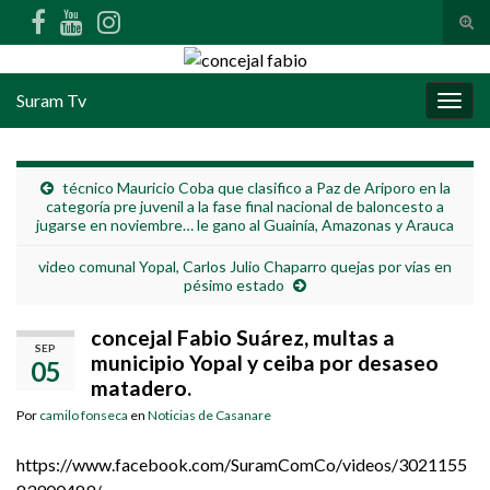
Alte
Search for:
Suram Tv
Alter
técnico Mauricio Coba que clasifico a Paz de Ariporo en la
categoría pre juvenil a la fase final nacional de baloncesto a
jugarse en noviembre… le gano al Guainía, Amazonas y Arauca
video comunal Yopal, Carlos Julio Chaparro quejas por vías en
pésimo estado
concejal Fabio Suárez, multas a
SEP
municipio Yopal y ceiba por desaseo
05
matadero.
Por
camilo fonseca
en
Noticias de Casanare
https://www.facebook.com/SuramComCo/videos/3021155