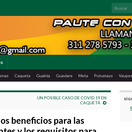
Search for
os
onas
Caqueta
Guainia
Guaviare
Meta
Putumayo
Vaupe
UN POSIBLE CASO DE COVID 19 EN
SÍG
CAQUETÁ
os beneficios para las
tes y los requisitos para