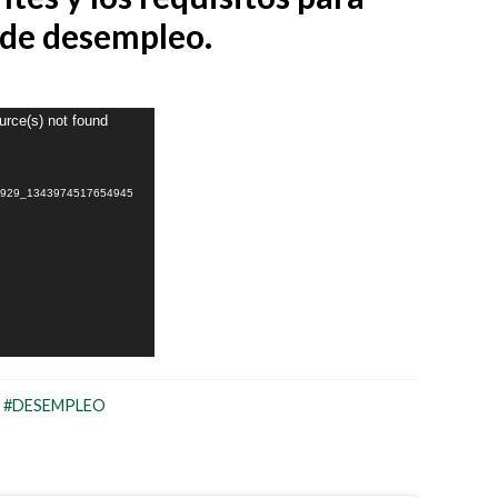
 de desempleo.
urce(s) not found
21929_1343974517654945
 #DESEMPLEO