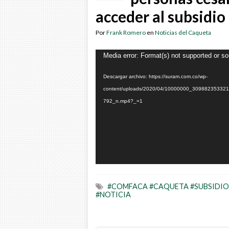
acceder al subsidio
Por
Frank Romero
en
Noticias del Caqueta
Reproductor
Media error: Format(s) not supported or so
de
Descargar archivo: https://suram.com.co/wp-
vídeo
content/uploads/2020/04/10000000_3098823533
792_n.mp4?_=1
#COMFACA #CAQUETA #SUBSIDIO
#NOTICIA