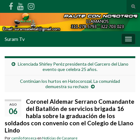
Alte
Search for:
Suram Tv
Alter
Licenciada Shirley Peréz presidenta del Garcero del Llano
evento que celebra 25 años.
Continúan los hurtos en Hatocorozal, La comunidad
demuestra su rechazo
Coronel Aldemar Serrano Comandante
AGO
del Batallón de servicios brigada 16
06
habla sobre la graduación de los
soldados con convenio con el Colegio de Llano
Lindo
Por
camilo fonseca
en
Noticias de Casanare