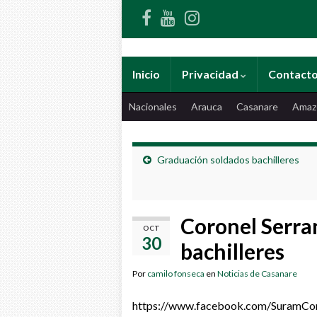
Inicio
Privacidad
Contact
Nacionales
Arauca
Casanare
Amaz
Graduación soldados bachilleres
Coronel Serra
OCT
30
bachilleres
Por
camilo fonseca
en
Noticias de Casanare
https://www.facebook.com/SuramC