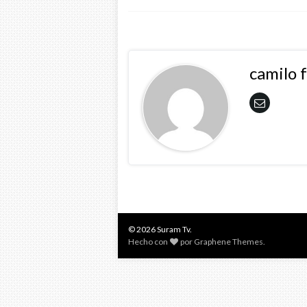
camilo 
© 2026 Suram Tv.
Hecho con
por
Graphene Themes
.