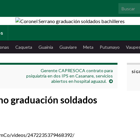
Search for
os
onas
Caqueta
Guainia
Guaviare
Meta
Putumayo
Vaupe
Gerente CAPRESOCA contrato para
SÍG
psiquiatría en dos IPS en Casanare, servicios
abiertos en hospital aguazul.
no graduación soldados
omCo/videos/2472235379468392/