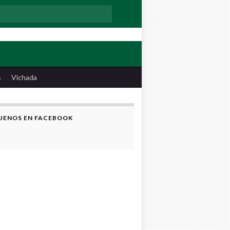
:
s
Vichada
UENOS EN FACEBOOK