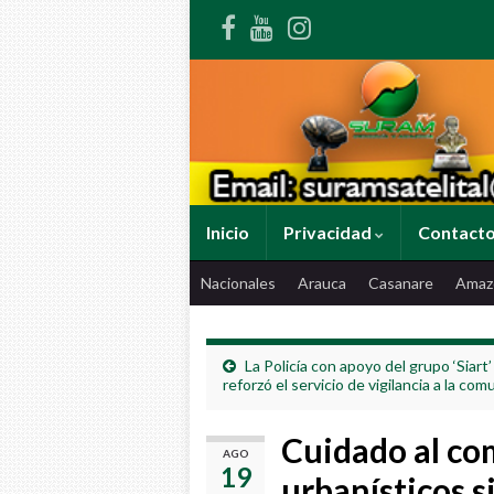
Inicio
Privacidad
Contact
Nacionales
Arauca
Casanare
Amaz
La Policía con apoyo del grupo ‘Siart’
reforzó el servicio de vigilancia a la co
Cuidado al co
AGO
19
urbanísticos s