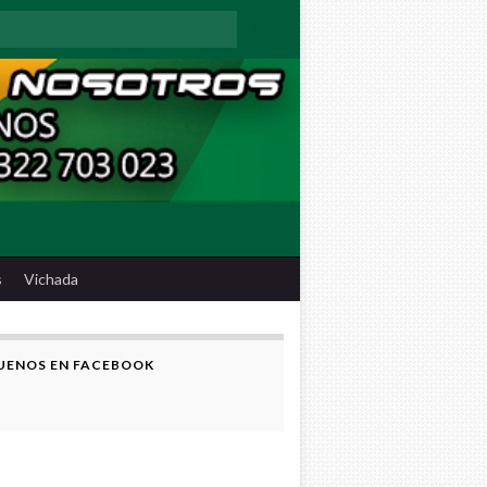
:
s
Vichada
UENOS EN FACEBOOK