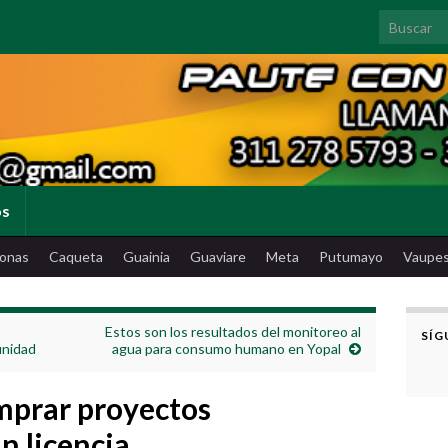
Search for
os
onas
Caqueta
Guainia
Guaviare
Meta
Putumayo
Vaupe
Estos son los resultados del monitoreo al
SÍG
munidad
agua para consumo humano en Yopal
mprar proyectos
in licencia