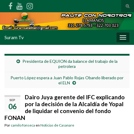
Alte
Search for:
Suram Tv
Alter
Presidenta de EQUION da balance del trabajo de la
petrolera
Puerto López espera a Juan Pablo Rojas Obando liberado por
el ELN
Dairo Juya gerente del IFC explicando
SEP
por la decisión de la Alcaldía de Yopal
06
de liquidar el convenio del fondo
FONAN
Por
camilo fonseca
en
Noticias de Casanare