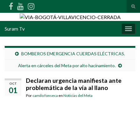
Alte
Search for:
Suram Tv
Alter
BOMBEROS EMERGENCIA CUERDAS ELÉCTRICAS.
Alerta en cárceles del Meta por alto hacinamiento.
Declaran urgencia manifiesta ante
OCT
problemática de la vía al llano
01
Por
camilo fonseca
en
Noticias del Meta