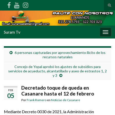
Alte
Search for:
Suram Tv
Alter
6 personas capturadas por aprovechamiento ilícito de los
recursos naturales
Concejo de Yopal aprobó los ajustes de subsidios para
servicios de acueducto, alcantatillado y aseo de estrastos 1, 2
y 3
Decretado toque de queda en
FEB
Casanare hasta el 12 de febrero
05
Por
Frank Romero
en
Noticias de Casanare
Mediante Decreto 0030 de 2021, la Administración