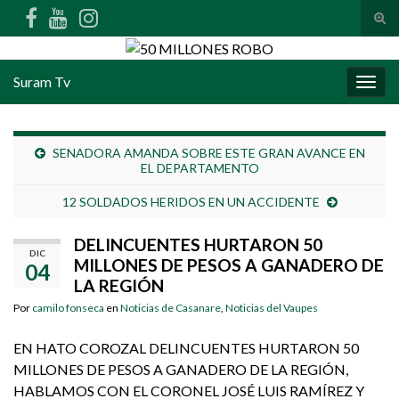
Alte
Search for:
Suram Tv
Alter
SENADORA AMANDA SOBRE ESTE GRAN AVANCE EN
EL DEPARTAMENTO
12 SOLDADOS HERIDOS EN UN ACCIDENTE
DELINCUENTES HURTARON 50
DIC
MILLONES DE PESOS A GANADERO DE
04
LA REGIÓN
Por
camilo fonseca
en
Noticias de Casanare
,
Noticias del Vaupes
EN HATO COROZAL DELINCUENTES HURTARON 50
MILLONES DE PESOS A GANADERO DE LA REGIÓN,
HABLAMOS CON EL CORONEL JOSÉ LUIS RAMÍREZ Y