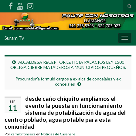
Alte
Search for:
Suram Tv
Alter
ALCALDESA RECEPTOR LETICIA PALACIOS LEY 1500
OBLIGA CIERRE MATADEROS A MUNICIPIOS PEQUEÑOS.
Procuraduría formuló cargos a ex alcalde concejales y ex
concejales
desde caño chiquito ampliamos el
SEP
evento la puesta en funcionamiento
11
sistema de potabilización de agua del
centro poblado, agua potable para esta
comunidad
Por
camilo fonseca
en
Noticias de Casanare