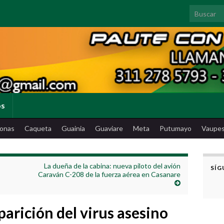
Search for
os
onas
Caqueta
Guainia
Guaviare
Meta
Putumayo
Vaupe
La dueña de la cabina: nueva piloto del avión
SÍG
Caraván C-208 de la fuerza aérea en Casanare
arición del virus asesino