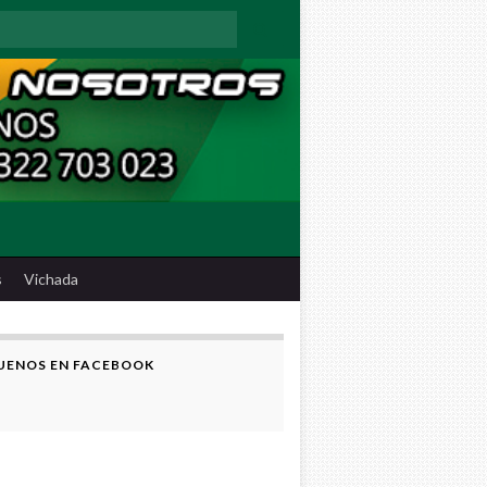
:
s
Vichada
UENOS EN FACEBOOK