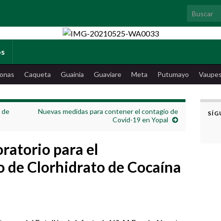
Search for
os
onas
Caqueta
Guainia
Guaviare
Meta
Putumayo
Vaupe
 de
Nuevas medidas para contener el contagio de
SÍG
Covid-19 en Yopal
ratorio para el
 de Clorhidrato de Cocaína