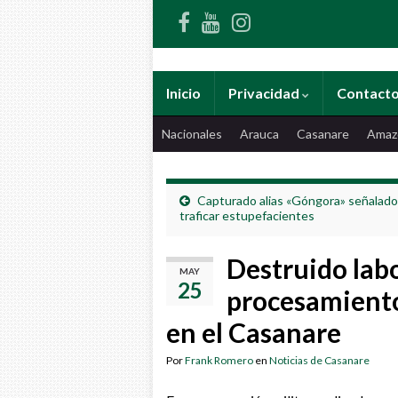
Inicio
Privacidad
Contact
Nacionales
Arauca
Casanare
Amaz
Capturado alias «Góngora» señalado
traficar estupefacientes
Destruido labo
MAY
25
procesamiento
en el Casanare
Por
Frank Romero
en
Noticias de Casanare