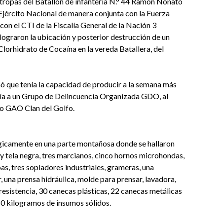
 tropas del Batallón de infantería N.° 44 Ramón Nonato
Ejército Nacional de manera conjunta con la Fuerza
con el CTI de la Fiscalía General de la Nación 3
lograron la ubicación y posterior destrucción de un
lorhidrato de Cocaína en la vereda Batallera, del
ó que tenía la capacidad de producir a la semana más
ría a un Grupo de Delincuencia Organizada GDO, al
o GAO Clan del Golfo.
égicamente en una parte montañosa donde se hallaron
y tela negra, tres marcianos, cinco hornos microhondas,
s, tres sopladores industriales, grameras, una
 una prensa hidráulica, molde para prensar, lavadora,
esistencia, 30 canecas plásticas, 22 canecas metálicas
50 kilogramos de insumos sólidos.