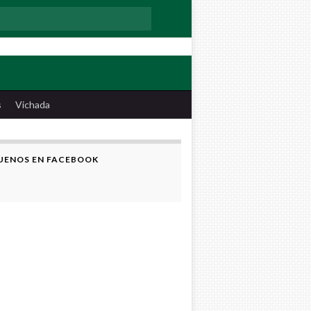
:
s
Vichada
UENOS EN FACEBOOK