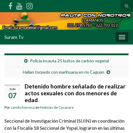
Alte
Search for:
Suram Tv
Alter
Policía incauta 25 bultos de carbón vegetal
Hallan torpedo con marihuana en río Caguán
Detenido hombre señalado de realizar
JUN
actos sexuales con dos menores de
07
edad
Por
camilo fonseca
en
Noticias de Casanare
Seccional de Investigación Criminal (SIJIN) en coordinación
con la Fiscalía 18 Seccional de Yopal, lograron en las últimas