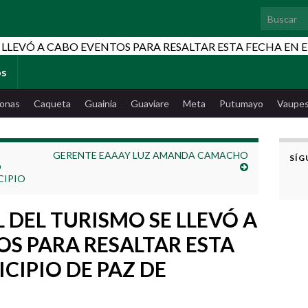
Search for
os
onas
Caqueta
Guainia
Guaviare
Meta
Putumayo
Vaupe
GERENTE EAAAY LUZ AMANDA CAMACHO
SÍG
O
CIPIO
 DEL TURISMO SE LLEVÓ A
S PARA RESALTAR ESTA
CIPIO DE PAZ DE