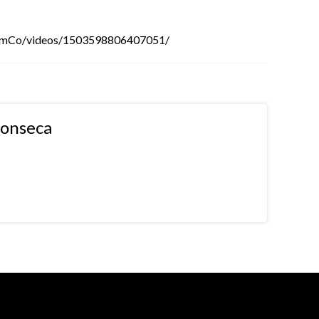
omCo/videos/1503598806407051/
fonseca