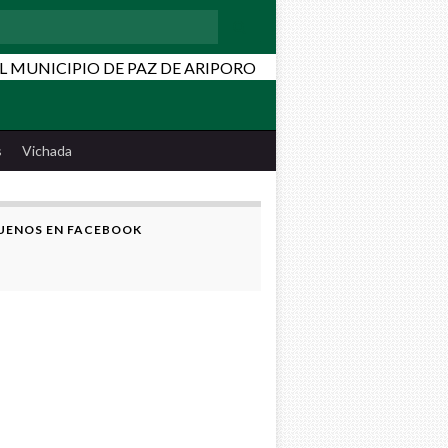
:
s
Vichada
UENOS EN FACEBOOK