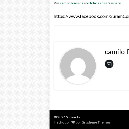
Por
camilo fonseca
en
Noticias de Casanare
https://www.facebook.com/SuramC
camilo 
© 2026 Suram Tv.
Hecho con
por
Graphene Themes
.