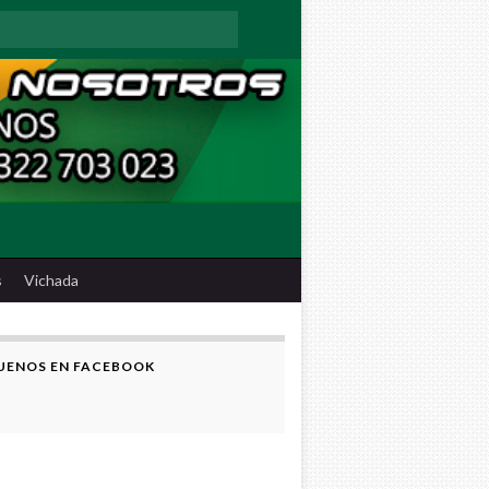
:
s
Vichada
UENOS EN FACEBOOK