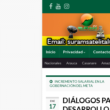
Inicio
Privacidad
Contact
Nacionales
Arauca
Casanare
Amaz
INCREMENTO SALARIAL EN LA
GOBERNACIÓN DEL META
DIÁLOGOS P
ENE
17
DESARROLLO 