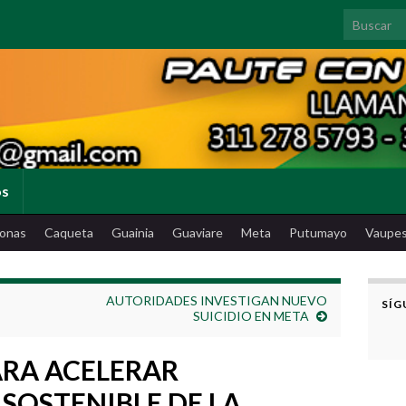
Search for
os
onas
Caqueta
Guainia
Guaviare
Meta
Putumayo
Vaupe
AUTORIDADES INVESTIGAN NUEVO
SÍG
SUICIDIO EN META
ARA ACELERAR
SOSTENIBLE DE LA