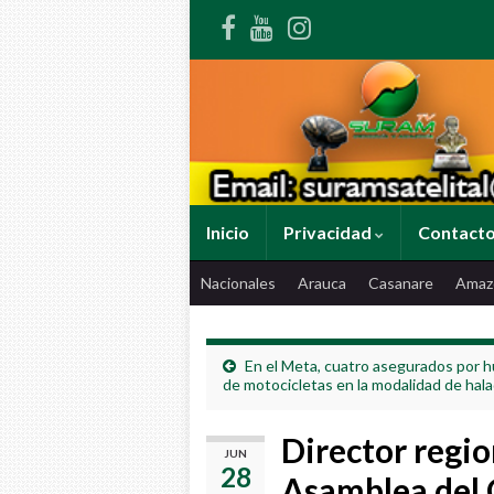
Inicio
Privacidad
Contact
Nacionales
Arauca
Casanare
Amaz
En el Meta, cuatro asegurados por h
de motocicletas en la modalidad de hal
Director region
JUN
28
Asamblea del 