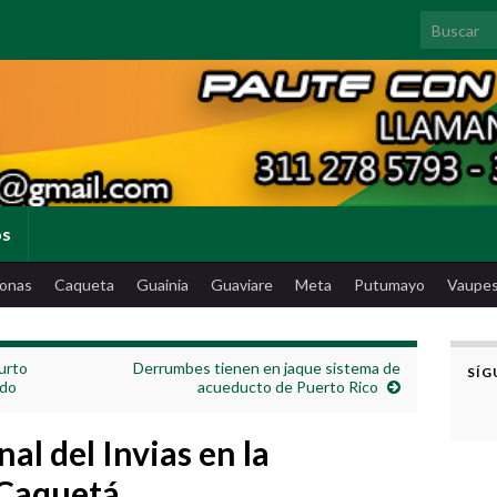
Search for
os
onas
Caqueta
Guainia
Guaviare
Meta
Putumayo
Vaupe
urto
Derrumbes tienen en jaque sistema de
SÍG
ado
acueducto de Puerto Rico
al del Invias en la
Caquetá.