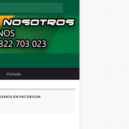
:
s
Vichada
UENOS EN FACEBOOK