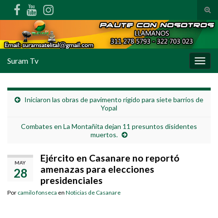
Alte
Search for:
Suram Tv
Alter
Iniciaron las obras de pavimento rígido para siete barrios de
Yopal
Combates en La Montañita dejan 11 presuntos disidentes
muertos.
Ejército en Casanare no reportó
MAY
amenazas para elecciones
28
presidenciales
Por
camilo fonseca
en
Noticias de Casanare