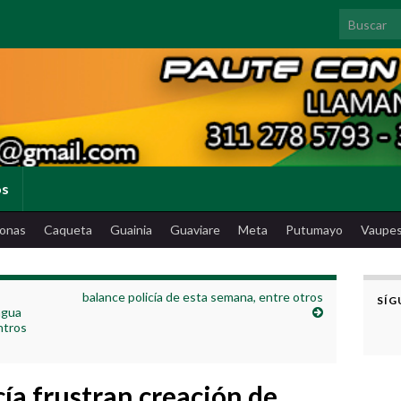
Search for
os
onas
Caqueta
Guainia
Guaviare
Meta
Putumayo
Vaupe
balance policía de esta semana, entre otros
SÍG
agua
ntros
icía frustran creación de