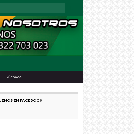
:
s
Vichada
UENOS EN FACEBOOK