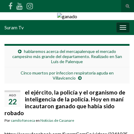
Alte
Search for:
Suram Tv
Alter
hablaremos acerca del mercapalenque el mercado
campesino más grande del departamento. Realizado en San
Luis de Palenque
Cinco muertos por infeccion respiratoria aguda en
Villavicencio
el ejército, la policía y el organismo de
AGO
inteligencia de la policía. Hoy en maní
22
incautaron ganado que había sido
robado
Por
camilo fonseca
en
Noticias de Casanare
https://www.facebook.com/SuramComCo/videos/2241035