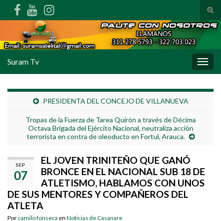
Alte
Search for:
Suram Tv
Alter
PRESIDENTA DEL CONCEJO DE VILLANUEVA
Tropas de la Fuerza de Tarea Quirón a través de Décima
Octava Brigada del Ejército Nacional, neutraliza acción
terrorista en contra de oleoducto en Fortul, Arauca.
EL JOVEN TRINITEÑO QUE GANÓ
SEP
BRONCE EN EL NACIONAL SUB 18 DE
07
ATLETISMO, HABLAMOS CON UNOS
DE SUS MENTORES Y COMPAÑEROS DEL
ATLETA
Por
camilo fonseca
en
Noticias de Casanare