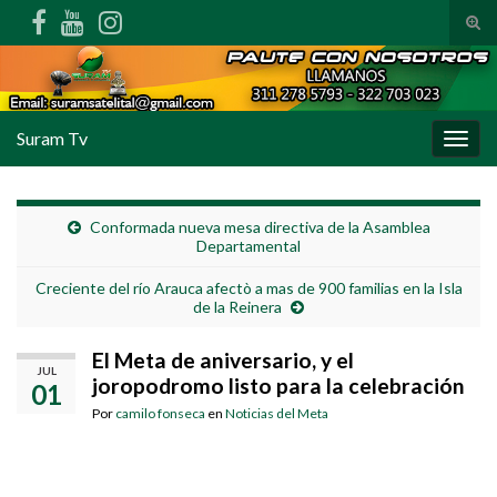
Alte
Search for:
Suram Tv
Alter
Conformada nueva mesa directiva de la Asamblea
Departamental
Creciente del río Arauca afectò a mas de 900 familias en la Isla
de la Reinera
El Meta de aniversario, y el
JUL
joropodromo listo para la celebración
01
Por
camilo fonseca
en
Noticias del Meta