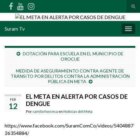
Alte
Search for:
Suram Tv
Alter
DOTACIÓN PARA ESCUELA EN EL MUNICIPIO DE
OROCUE
MEDIDA DE ASEGURAMIENTO CONTRA AGENTE DE
TRÁNSITO POR DELITOS CONTRA LA ADMINISTRACIÓN
PÚBLICA EN META
EL META EN ALERTA POR CASOS DE
FEB
DENGUE
12
Por
camilo fonseca
en
Noticias del Meta
https://www.facebook.com/SuramComCo/videos/5404887
26354884/