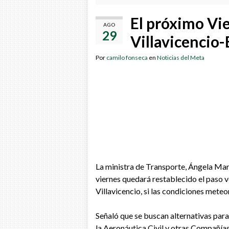
El próximo Vie
AGO
29
Villavicencio
Por
camilo fonseca
en
Noticias del Meta
La ministra de Transporte, Ángela Mar
viernes quedará restablecido el paso v
Villavicencio, si las condiciones mete
Señaló que se buscan alternativas para
la Aeronáutica Civil y otras Compañías