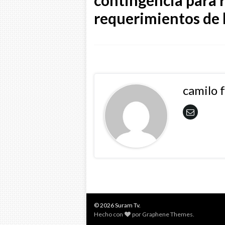
contingencia para 
requerimientos de l
camilo 
© 2026 Suram Tv.
Hecho con
por
Graphene Themes
.