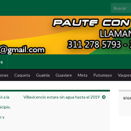
Search for
os
onas
Caqueta
Guainia
Guaviare
Meta
Putumayo
Vaupe
ó a la
Villavicencio estara sin agua hasta el 2019
SÍG
cipio.
o y