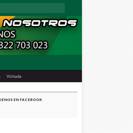
:
s
Vichada
UENOS EN FACEBOOK