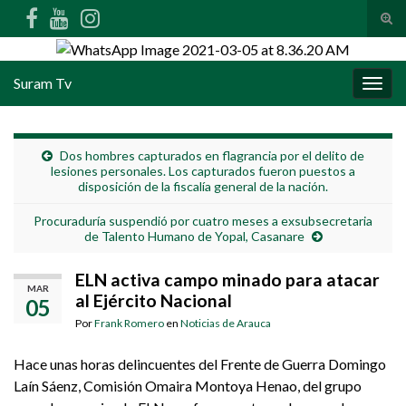
Alte
Search for:
Suram Tv
Alter
Dos hombres capturados en flagrancia por el delito de
lesiones personales. Los capturados fueron puestos a
disposición de la fiscalía general de la nación.
Procuraduría suspendió por cuatro meses a exsubsecretaria
de Talento Humano de Yopal, Casanare
ELN activa campo minado para atacar
MAR
al Ejército Nacional
05
Por
Frank Romero
en
Noticias de Arauca
Hace unas horas delincuentes del Frente de Guerra Domingo
Laín Sáenz, Comisión Omaira Montoya Henao, del grupo