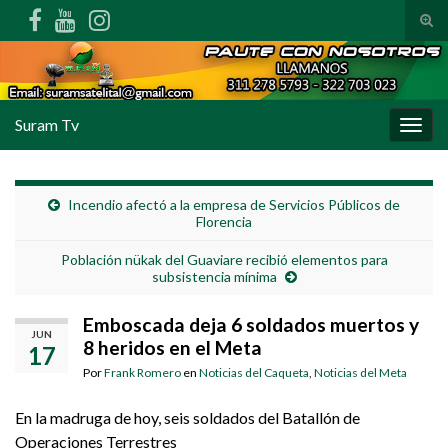
Alte
Search for:
Suram Tv
Alter
Incendio afectó a la empresa de Servicios Públicos de
Florencia
Población nükak del Guaviare recibió elementos para
subsistencia mínima
Emboscada deja 6 soldados muertos y
JUN
8 heridos en el Meta
17
Por
Frank Romero
en
Noticias del Caqueta
,
Noticias del Meta
En la madruga de hoy, seis soldados del Batallón de
Operaciones Terrestres