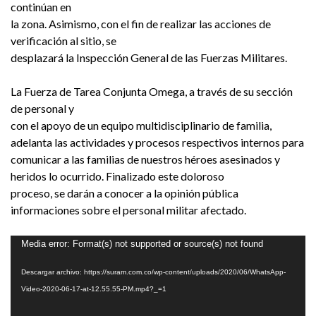
continúan en
la zona. Asimismo, con el fin de realizar las acciones de
verificación al sitio, se
desplazará la Inspección General de las Fuerzas Militares.
La Fuerza de Tarea Conjunta Omega, a través de su sección
de personal y
con el apoyo de un equipo multidisciplinario de familia,
adelanta las actividades y procesos respectivos internos para
comunicar a las familias de nuestros héroes asesinados y
heridos lo ocurrido. Finalizado este doloroso
proceso, se darán a conocer a la opinión pública
informaciones sobre el personal militar afectado.
Reproductor
Media error: Format(s) not supported or source(s) not found
de
Descargar archivo: https://suram.com.co/wp-content/uploads/2020/06/WhatsApp-
vídeo
Video-2020-06-17-at-12.55.55-PM.mp4?_=1